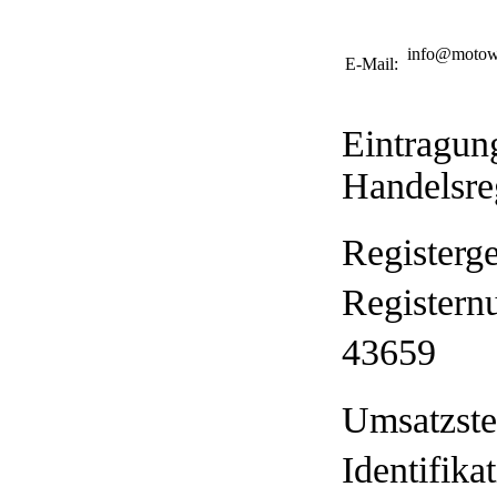
info@motowi
E-Mail:
Eintragun
Handelsre
Registerge
Register
43659
Umsatzste
Identifik